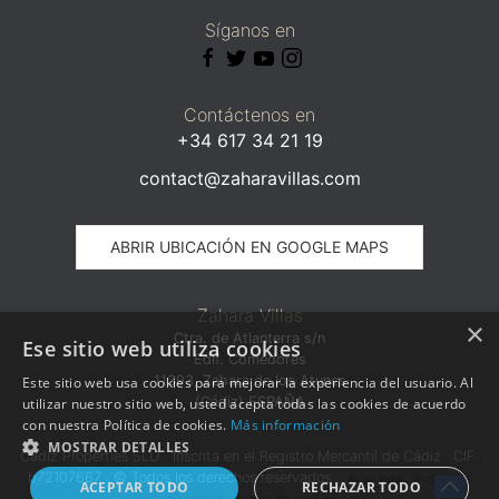
Síganos en
Contáctenos en
+34 617 34 21 19
contact@zaharavillas.com
ABRIR UBICACIÓN EN GOOGLE MAPS
Zahara Villas
×
Ctra. de Atlanterra s/n
Ese sitio web utiliza cookies
Edif. Comedores
11393, Zahara de los Atunes
Este sitio web usa cookies para mejorar la experiencia del usuario. Al
(Cádiz) ESPAÑA
utilizar nuestro sitio web, usted acepta todas las cookies de acuerdo
con nuestra Política de cookies.
Más información
MOSTRAR DETALLES
Cádiz Properties SLU · Inscrita en el Registro Mercantil de Cádiz · CIF:
b72107667 · © Todos los derechos reservados ·
·
Aviso legal
Política de
ACEPTAR TODO
RECHAZAR TODO
·