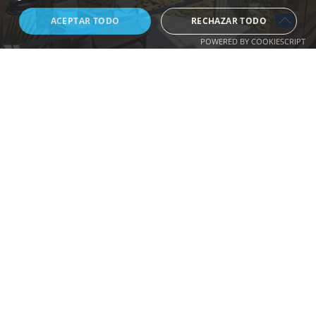
ACEPTAR TODO
RECHAZAR TODO
POWERED BY COOKIESCRIPT
VIVIENDA ADOSADA EN LA EXCLUSIVA URBANIZACIÓN
JARDINES DE ZAHARA
Te presentamos esta magnífica vivienda
adosada de esquina, ubicada en la exclusiva
urbanización Jardines de Zahara, en la
codiciada zona de Atlanterra, Tarifa. Se trata
de una propiedad ide...
Ref 000588
4 dormitorios
3 baños
Atlanterra