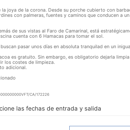
te la joya de la corona. Desde su porche cubierto con barb
s jardines con palmeras, fuentes y caminos que conducen a 
más de sus vistas al Faro de Camarinal, está estratégicame
iscina cuenta con 6 Hamacas para tomar el sol.
ue buscan pasar unos días en absoluta tranquilad en un inigu
acoa es gratuito. Sin embargo, es obligatorio dejarla limp
ir los costes de limpieza.
o adicional.
icionado
0000000000VFT/CA/172226
cione las fechas de entrada y salida