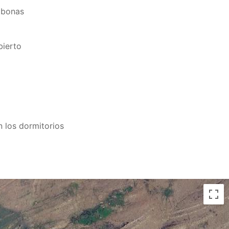
mbonas
bierto
n los dormitorios