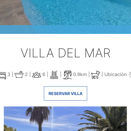
VILLA DEL MAR
3 |
2 |
6 |
|
0.9km |
|
Ubicación
RESERVAR VILLA