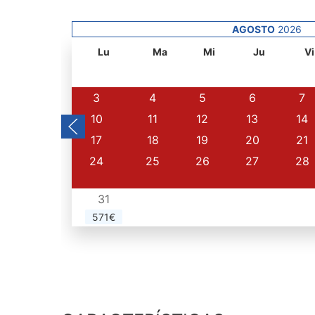
AGOSTO
2026
Lu
Ma
Mi
Ju
Vi
3
4
5
6
7
10
11
12
13
14
17
18
19
20
21
24
25
26
27
28
31
571€