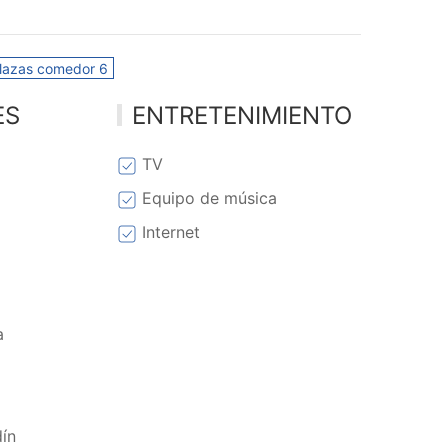
lazas comedor 6
ES
ENTRETENIMIENTO
TV
Equipo de música
Internet
a
dín