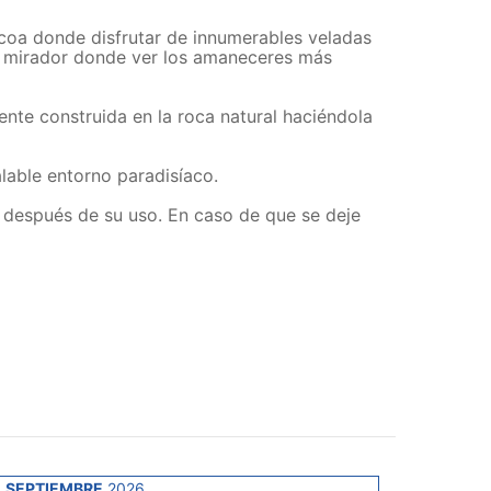
acoa donde disfrutar de innumerables veladas
un mirador donde ver los amaneceres más
nte construida en la roca natural haciéndola
alable entorno paradisíaco.
ia después de su uso. En caso de que se deje
SEPTIEMBRE
2026