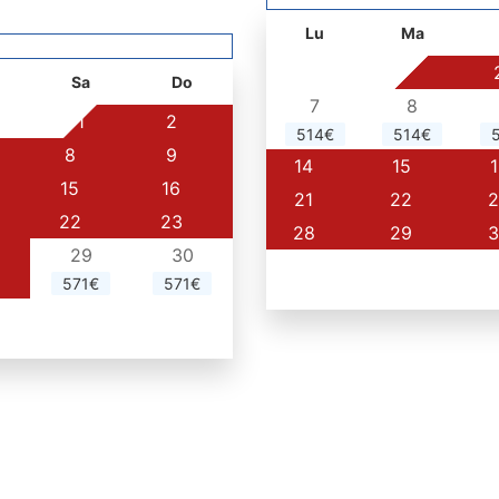
Lu
Ma
1
Sa
Do
7
8
1
2
514€
514€
8
9
14
15
1
15
16
21
22
2
22
23
28
29
3
29
30
571€
571€