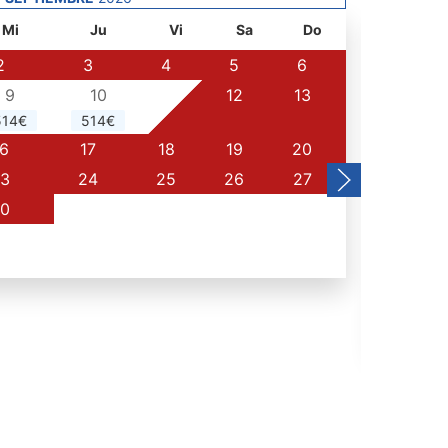
Lu
Mi
Ju
Vi
Sa
Do
2
3
4
5
6
9
10
11
12
13
5
514€
514€
12
6
17
18
19
20
357€
3
24
25
26
27
19
0
26
286€