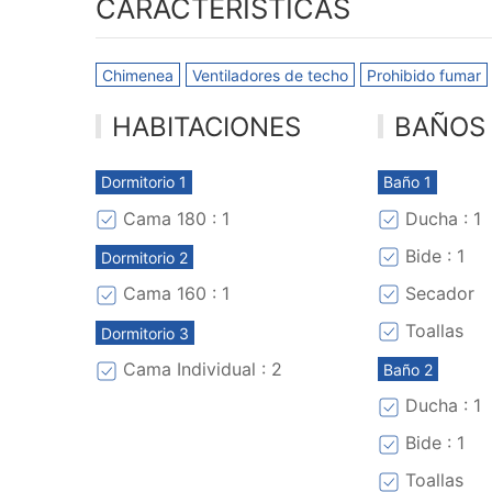
CARACTERÍSTICAS
Chimenea
Ventiladores de techo
Prohibido fumar
HABITACIONES
BAÑOS
Dormitorio 1
Baño 1
Cama 180 : 1
Ducha : 1
Bide : 1
Dormitorio 2
Secador
Cama 160 : 1
Toallas
Dormitorio 3
Cama Individual : 2
Baño 2
Ducha : 1
Bide : 1
Toallas