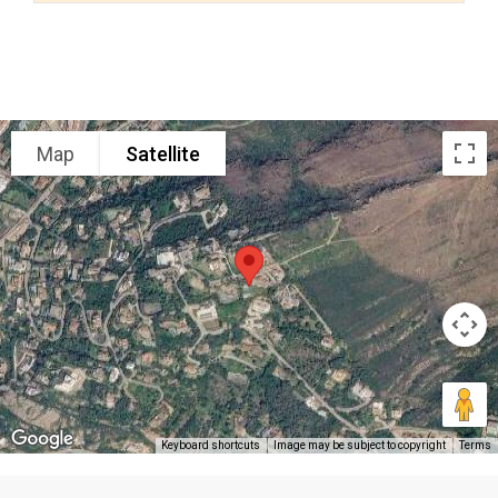
Map
Satellite
Keyboard shortcuts
Image may be subject to copyright
Terms