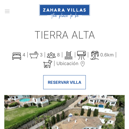
TIERRA ALTA
4 |
3 |
8 |
|
|
0.6km |
|
Ubicación
RESERVAR VILLA