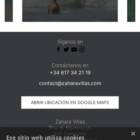
Síganos en
Contáctenos en
+34 617 34 21 19
contact@zaharavillas.com
ABRIR UBICACIÓN EN GOOGLE MAPS
Zahara Villas
Ctra. de Atlanterra s/n
×
Edif. Comedores
Ese sitio web utiliza cookies
11393, Zahara de los Atunes