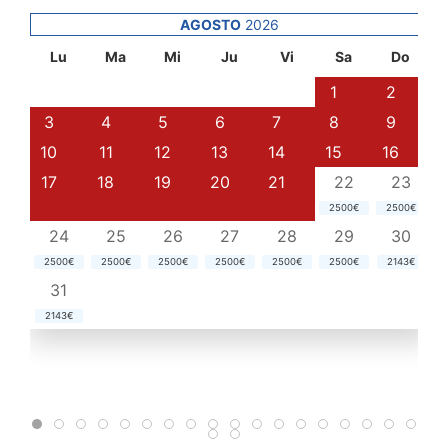
AGOSTO
2026
Lu
Ma
Mi
Ju
Vi
Sa
Do
1
2
3
4
5
6
7
8
9
10
11
12
13
14
15
16
17
18
19
20
21
22
23
2500€
2500€
24
25
26
27
28
29
30
2500€
2500€
2500€
2500€
2500€
2500€
2143€
31
2143€