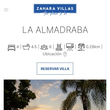
LA ALMADRABA
4 |
4.5 |
8 |
|
|
0.28km |
Ubicación
RESERVAR VILLA