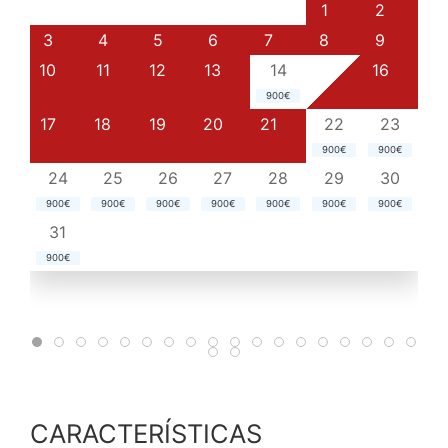
1
2
3
4
5
6
7
8
9
10
11
12
13
14
15
16
900€
17
18
19
20
21
22
23
900€
900€
24
25
26
27
28
29
30
900€
900€
900€
900€
900€
900€
900€
31
900€
CARACTERÍSTICAS