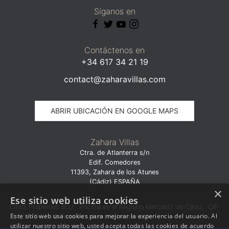
Síganos en
Contáctenos en
+34 617 34 21 19
contact@zaharavillas.com
ABRIR UBICACIÓN EN GOOGLE MAPS
Zahara Villas
Ctra. de Atlanterra s/n
Edif. Comedores
11393, Zahara de los Atunes
(Cádiz) ESPAÑA
×
Ese sitio web utiliza cookies
Cádiz Properties SLU · Inscrita en el Registro Mercantil de Cádiz · CIF:
Este sitio web usa cookies para mejorar la experiencia del usuario. Al
b72107667 · © Todos los derechos reservados ·
·
Aviso legal
Política de
utilizar nuestro sitio web, usted acepta todas las cookies de acuerdo
·
privacidad
Política de cookies