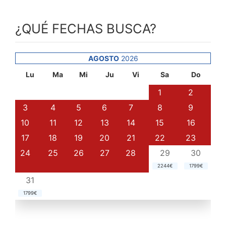
¿QUÉ FECHAS BUSCA?
AGOSTO
2026
Lu
Ma
Mi
Ju
Vi
Sa
Do
1
2
3
4
5
6
7
8
9
10
11
12
13
14
15
16
17
18
19
20
21
22
23
24
25
26
27
28
29
30
2244€
1799€
31
1799€