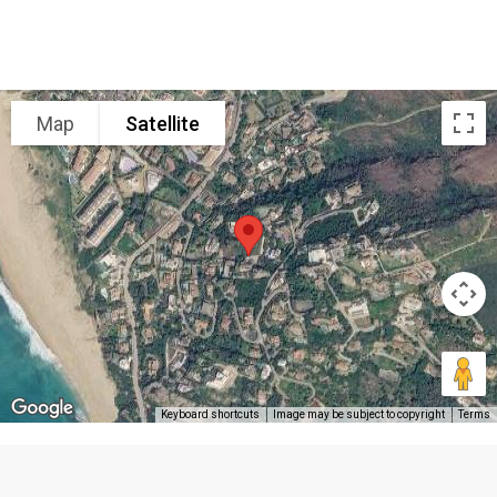
Map
Satellite
Keyboard shortcuts
Image may be subject to copyright
Terms