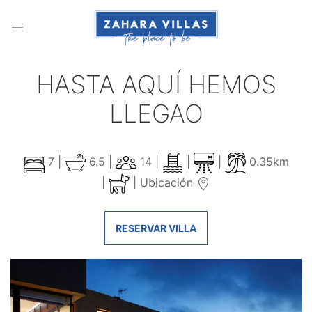
HASTA AQUÍ HEMOS
LLEGAO
7 |
6.5 |
14 |
|
|
0.35km
|
|
Ubicación
RESERVAR VILLA