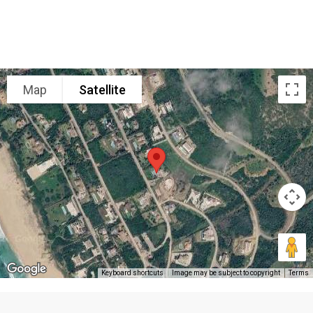
Map
Satellite
Keyboard shortcuts
Image may be subject to copyright
Terms