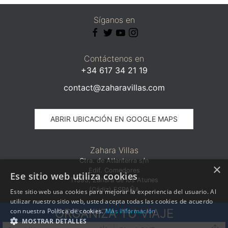
Síganos en
Contáctenos en
+34 617 34 21 19
contact@zaharavillas.com
ABRIR UBICACIÓN EN GOOGLE MAPS
Zahara Villas
Ctra. de Atlanterra s/n
×
Edif. Comedores
Ese sitio web utiliza cookies
11393, Zahara de los Atunes
(Cádiz) ESPAÑA
Este sitio web usa cookies para mejorar la experiencia del usuario. Al
utilizar nuestro sitio web, usted acepta todas las cookies de acuerdo
ORGANIZA TU VIAJE
con nuestra Política de cookies.
Más información
Cádiz Properties SLU · Inscrita en el Registro Mercantil de Cádiz · CIF:
MOSTRAR DETALLES
b72107667 · © Todos los derechos reservados ·
·
Aviso legal
Política de