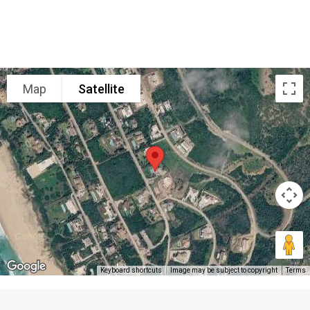
Map
Satellite
Keyboard shortcuts
Image may be subject to copyright
Terms