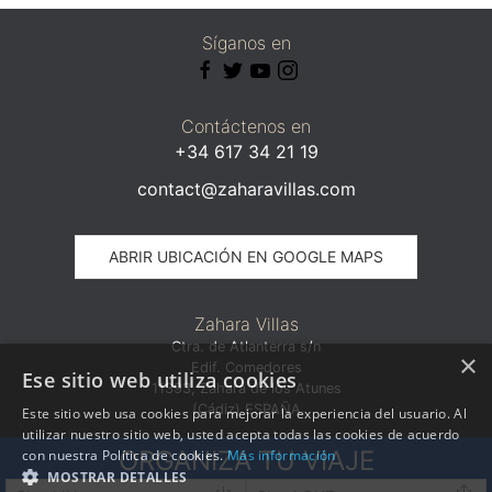
Síganos en
Contáctenos en
+34 617 34 21 19
contact@zaharavillas.com
ABRIR UBICACIÓN EN GOOGLE MAPS
Zahara Villas
Ctra. de Atlanterra s/n
×
Edif. Comedores
Ese sitio web utiliza cookies
11393, Zahara de los Atunes
(Cádiz) ESPAÑA
Este sitio web usa cookies para mejorar la experiencia del usuario. Al
utilizar nuestro sitio web, usted acepta todas las cookies de acuerdo
ORGANIZA TU VIAJE
con nuestra Política de cookies.
Más información
Cádiz Properties SLU · Inscrita en el Registro Mercantil de Cádiz · CIF:
MOSTRAR DETALLES
b72107667 · © Todos los derechos reservados ·
·
Aviso legal
Política de