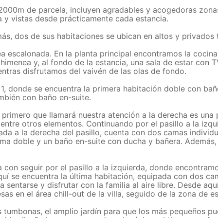
s 2000m de parcela, incluyen agradables y acogedoras zona
aya y vistas desde prácticamente cada estancia.
ás, dos de sus habitaciones se ubican en altos y privados 
sea escalonada. En la planta principal encontramos la cocin
imenea y, al fondo de la estancia, una sala de estar con
tras disfrutamos del vaivén de las olas de fondo.
 1, donde se encuentra la primera habitación doble con bañ
ambién con baño en-suite.
lo primero que llamará nuestra atención a la derecha es una
 entre otros elementos. Continuando por el pasillo a la izqu
ada a la derecha del pasillo, cuenta con dos camas individ
 cama doble y un baño en-suite con ducha y bañera. Además,
ta con seguir por el pasillo a la izquierda, donde encontra
Aquí se encuentra la última habitación, equipada con dos c
 sentarse y disfrutar con la familia al aire libre. Desde a
as en el área chill-out de la villa, seguido de la zona de es
tumbonas, el amplio jardín para que los más pequeños pued