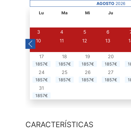
AGOSTO
2026
Lu
Ma
Mi
Ju
3
4
5
6
10
11
12
13
1
17
18
19
20
1857€
1857€
1857€
1857€
1
24
25
26
27
1857€
1857€
1857€
1857€
1
31
1857€
CARACTERÍSTICAS