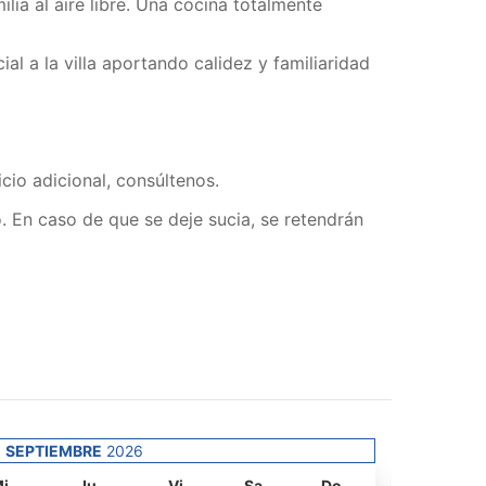
ia al aire libre. Una cocina totalmente
l a la villa aportando calidez y familiaridad
icio adicional, consúltenos.
. En caso de que se deje sucia, se retendrán
SEPTIEMBRE
2026
Lu
i
Ju
Vi
Sa
Do