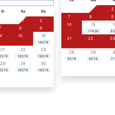
1
2
Vi
Sa
Do
7
8
9
1
2
14
15
1
7
8
9
1143€
85
4
15
16
21
22
23
1857€
21
22
23
28
29
3
857€
1857€
1857€
857€
857€
71
28
29
30
857€
1857€
1857€