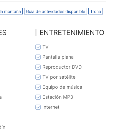
 la montaña
Guía de actividades disponible
Trona
ES
ENTRETENIMIENTO
TV
Pantalla plana
Reproductor DVD
TV por satélite
o
Equipo de música
a
Estación MP3
Internet
dín