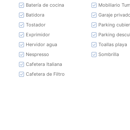
Batería de cocina
Mobiliario Tu
Batidora
Garaje privad
Tostador
Parking cubie
Exprimidor
Parking descu
Hervidor agua
Toallas playa
Nespresso
Sombrilla
Cafetera Italiana
Cafetera de Filtro