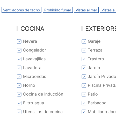
Ventiladores de techo
Prohibido fumar
Vistas al mar
Vistas a
COCINA
EXTERIOR
Nevera
Garaje
Congelador
Terraza
Lavavajillas
Trastero
Lavadora
Jardín
Microondas
Jardín Privad
Horno
Piscina Privad
Cocina de Inducción
Patio
Filtro agua
Barbacoa
Utensilios de cocina
Mobiliario Jar