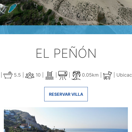
EL PEÑÓN
 |
5.5 |
10 |
|
|
0.05km |
|
Ubica
RESERVAR VILLA