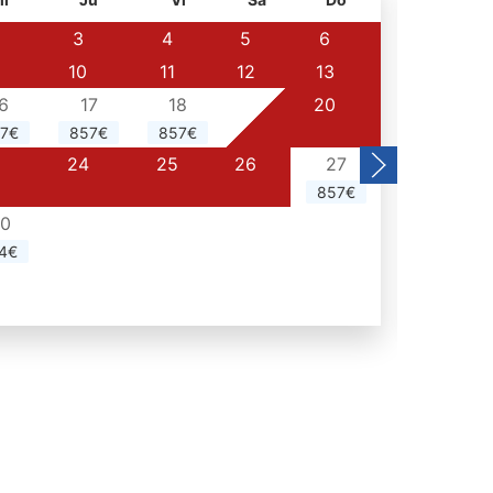
3
4
5
6
10
11
12
13
5
6
17
18
19
20
12
7€
857€
857€
714€
24
25
26
27
19
857€
26
0
4€