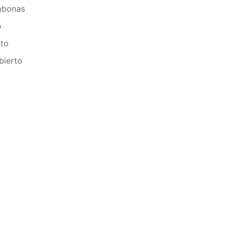
mbonas
o
rto
bierto