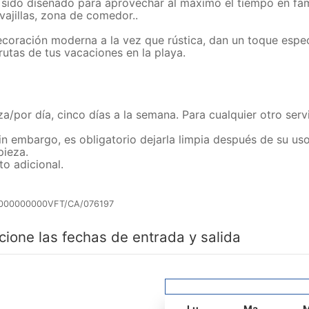
 sido diseñado para aprovechar al máximo el tiempo en famil
vajillas, zona de comedor..
coración moderna a la vez que rústica, dan un toque especia
rutas de tus vacaciones en la playa.
eza/por día, cinco días a la semana. Para cualquier otro serv
in embargo, es obligatorio dejarla limpia después de su uso
pieza.
o adicional.
000000000VFT/CA/076197
cione las fechas de entrada y salida
Lu
Ma
M