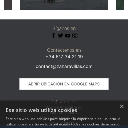
Síganos en
Contáctenos en
+34 617 34 21 19
contact@zaharavillas.com
ABRIR UBICACIÓN EN GOOGLE MAPS
Zahara Villas
×
Ctra. de Atlanterra s/n
Ese sitio web utiliza cookies
Edif. Comedores
11393, Zahara de los Atunes
Este sitio web usa cookies para mejorar la experiencia del usuario. Al
(Cádiz) ESPAÑA
utilizar nuestro sitio web, usted acepta todas las cookies de acuerdo