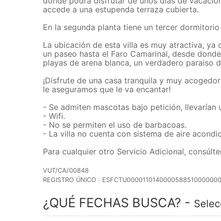
donde podrá disfrutar de unos días de vacacion
accede a una estupenda terraza cubierta.
En la segunda planta tiene un tercer dormitori
La ubicación de esta villa es muy atractiva, ya
un paseo hasta el Faro Camarinal, desde donde 
playas de arena blanca, un verdadero paraiso d
¡Disfrute de una casa tranquila y muy acogedo
le aseguramos que le va encantar!
- Se admiten mascotas bajo petición, llevarían 
- Wifi.
- No se permiten el uso de barbacoas.
- La villa no cuenta con sistema de aire acondi
Para cualquier otro Servicio Adicional, consúlte
VUT/CA/00848
REGISTRO ÚNICO : ESFCTU000011014000058851000000
¿QUÉ FECHAS BUSCA? -
Selec