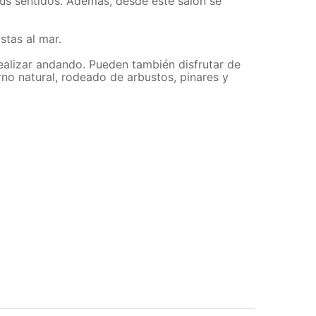
sus sentidos. Además, desde este salón se
stas al mar.
realizar andando. Pueden también disfrutar de
no natural, rodeado de arbustos, pinares y