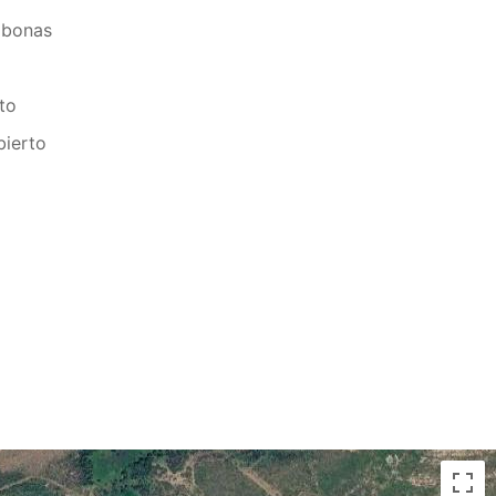
mbonas
o
to
bierto