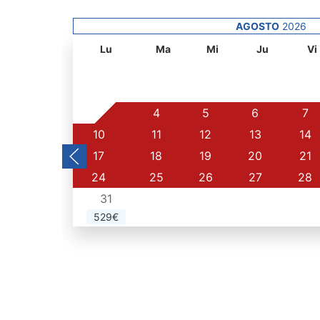
AGOSTO
2026
Lu
Ma
Mi
Ju
Vi
3
4
5
6
7
10
11
12
13
14
17
18
19
20
21
24
25
26
27
28
31
529€