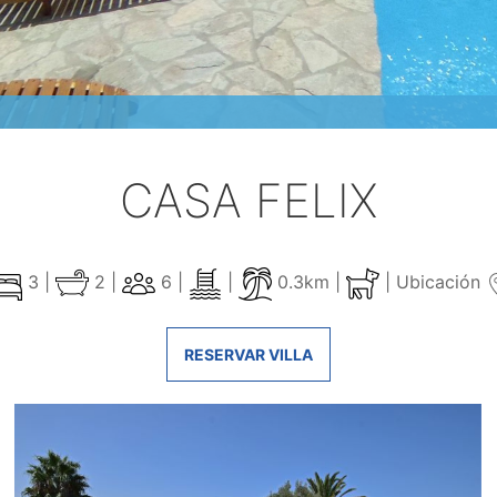
CASA FELIX
3 |
2 |
6 |
|
0.3km |
|
Ubicación
RESERVAR VILLA