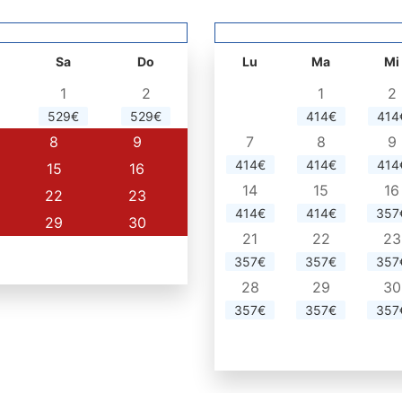
Sa
Do
Lu
Ma
Mi
1
2
1
2
529€
529€
414€
414
8
9
7
8
9
414€
414€
414
15
16
14
15
16
22
23
414€
414€
357
29
30
21
22
23
357€
357€
357
28
29
30
357€
357€
357