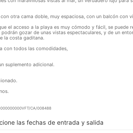
es con maravillosas vistas al mar, un verdadero lujo para 
o con otra cama doble, muy espaciosa, con un balcón con vi
 que el acceso a la playa es muy cómodo y fácil, se puede 
podrán gozar de unas vistas espectaculares, y de un entor
e la costa gaditana.
ra con todos las comodidades,
un suplemento adicional.
cionado.
nos.
0000000000VFT/CA/008488
cione las fechas de entrada y salida