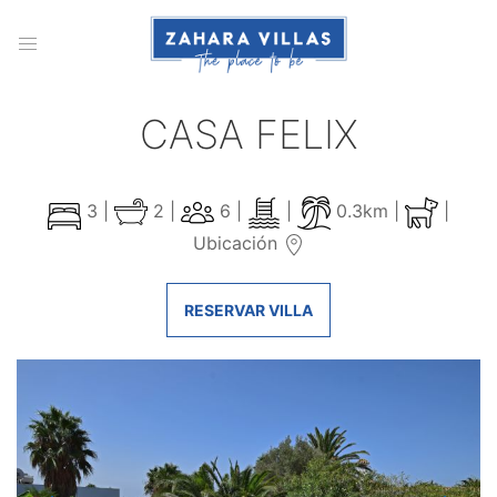
CASA FELIX
3 |
2 |
6 |
|
0.3km |
|
Ubicación
RESERVAR VILLA