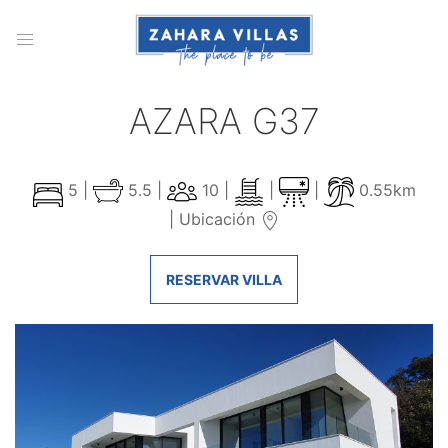
AZARA G37
5 |
5.5 |
10 |
|
|
0.55km
|
Ubicación
RESERVAR VILLA