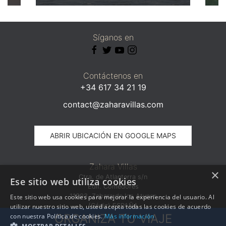
Síganos en
Contáctenos en
+34 617 34 21 19
contact@zaharavillas.com
ABRIR UBICACIÓN EN GOOGLE MAPS
Zahara Villas
×
Ctra. de Atlanterra s/n
Ese sitio web utiliza cookies
Edif. Comedores
11393, Zahara de los Atunes
Este sitio web usa cookies para mejorar la experiencia del usuario. Al
(Cádiz) ESPAÑA
utilizar nuestro sitio web, usted acepta todas las cookies de acuerdo
ORGANIZA TU VIAJE
con nuestra Política de cookies.
Más información