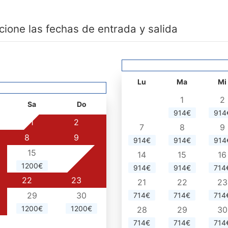
cione las fechas de entrada y salida
Lu
Ma
Mi
1
2
Sa
Do
914€
914
1
2
7
8
9
8
9
914€
914€
914
15
16
14
15
16
1200€
914€
914€
714
22
23
21
22
23
29
30
714€
714€
714
1200€
1200€
28
29
30
714€
714€
714