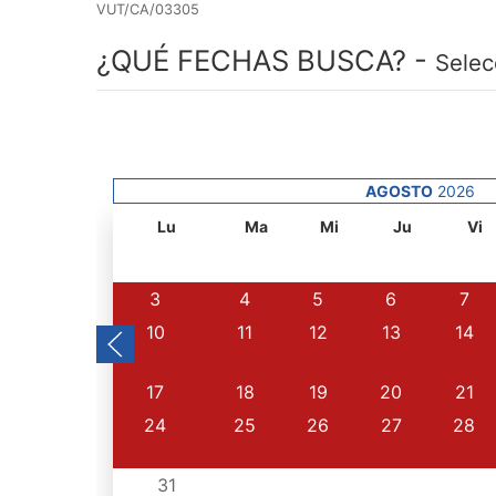
VUT/CA/03305
¿QUÉ FECHAS BUSCA? -
Selec
AGOSTO
2026
Lu
Ma
Mi
Ju
Vi
3
4
5
6
7
10
11
12
13
14
17
18
19
20
21
24
25
26
27
28
31