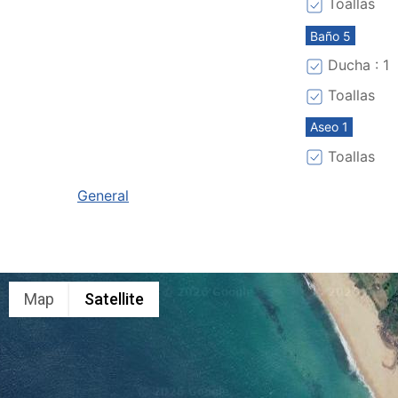
Toallas
Baño 5
Ducha : 1
Toallas
Aseo 1
Toallas
General
Map
Satellite