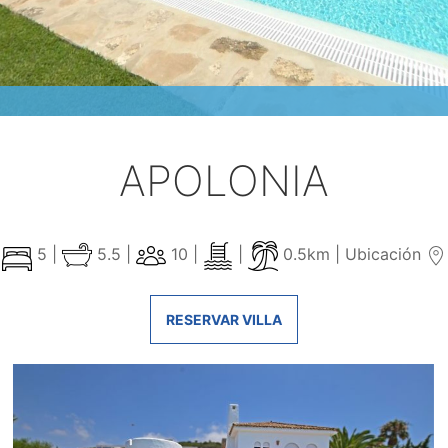
APOLONIA
5 |
5.5 |
10 |
|
0.5km |
Ubicación
RESERVAR VILLA