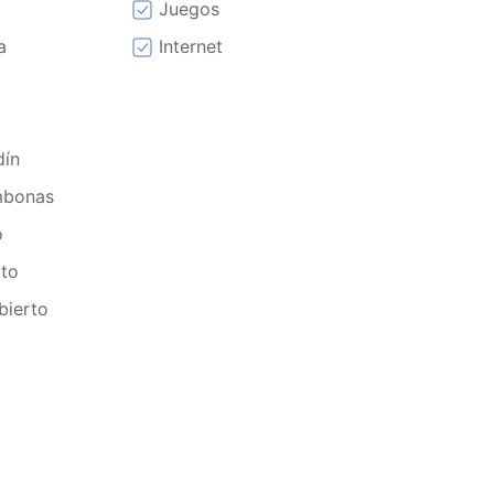
o
Juegos
a
Internet
dín
mbonas
o
rto
bierto