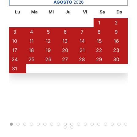
AGOSTO
2026
Lu
Ma
Mi
Ju
Vi
Sa
Do
1
2
3
4
5
6
7
8
9
10
11
12
13
14
15
16
17
18
19
20
21
22
23
24
25
26
27
28
29
30
31